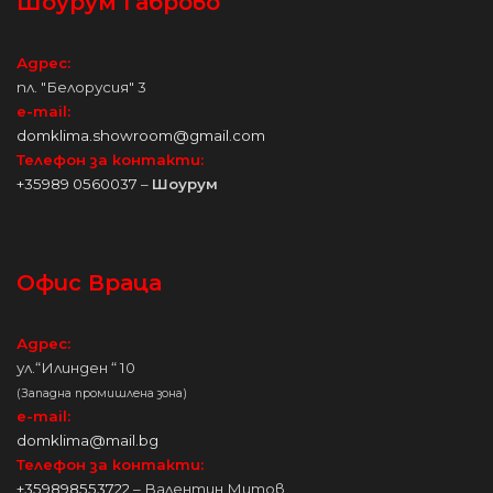
Шоурум Габрово
Адрес:
пл. "Белорусия" 3
e-mail:
domklima.showroom@gmail.com
Телефон за контакти:
+35989 0560037
–
Шоурум
Офис Враца
Адрес:
ул.“Илинден “ 10
(Западна промишлена зона)
e-mail:
domklima@mail.bg
Телефон за контакти:
+359898553722
– Валентин Митов