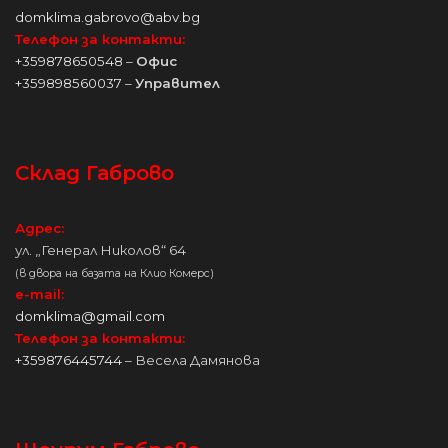
domklima.gabrovo@abv.bg
Телефон за контакти:
+359878650548
–
Офис
+359898560037
–
Управител
Склад Габрово
Адрес:
ул. „Генерал Николов“ 64
(в двора на базата на Клио Комерс)
e-mail:
domklima@gmail.com
Телефон за контакти:
+359876445744
– Весела Дамянова