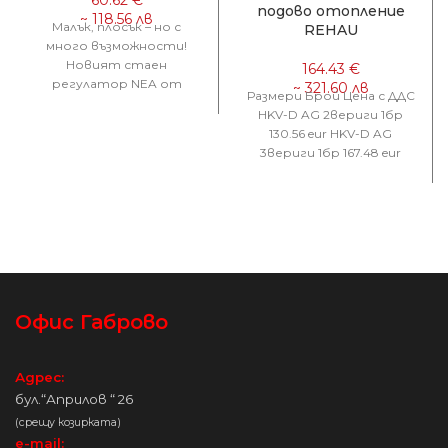
подово отопление
Малък, плосък – но с
REHAU
много възможности!
Новият стаен
регулатор NEA от
Размери Брой Цена с ДДС
REHAU се отличава с
HKV-D AG 2вериги 1бр
ясните си линии, плосък
130.56 eur HKV-D AG
3вериги 1бр 167.48 eur
HKV-D AG 4вериги
Офис Габрово
Адрес:
бул.“Априлов “ 26
(срещу козирката)
e-mail: