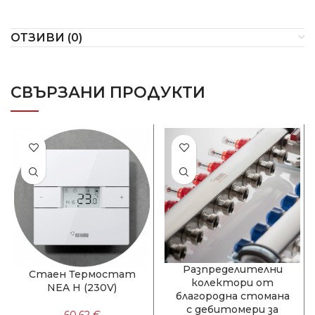
ОТЗИВИ (0)
СВЪРЗАНИ ПРОДУКТИ
Разпределителни
Стаен Термостат
колектори от
NEA H (230V)
благородна стомана
с дебитомери за