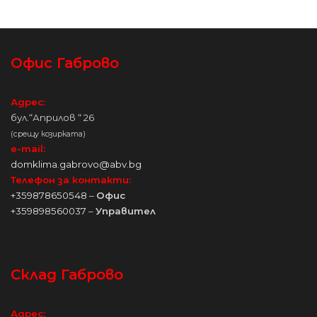
Офис Габрово
Адрес:
бул.“Априлов “ 26
(срещу козирката)
e-mail:
domklima.gabrovo@abv.bg
Телефон за контакти:
+359878650548
–
Офис
+359898560037
–
Управител
Склад Габрово
Адрес: