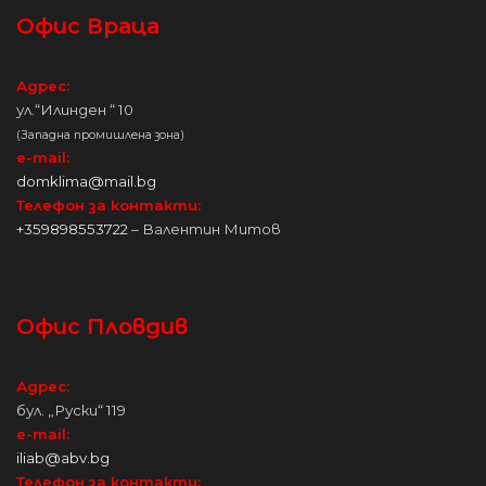
Офис Враца
Адрес:
ул.“Илинден “ 10
(Западна промишлена зона)
e-mail:
domklima@mail.bg
Телефон за контакти:
+359898553722
– Валентин Митов
Офис Пловдив
Адрес:
бул. „Руски“ 119
e-mail:
iliab@abv.bg
Телефон за контакти: