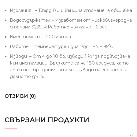
Изолация – Твърд PU и външна стоманена обшивка
Водосъдържател – Изработен от нисковъглеродна
стомана S235JR.Работно налягане – 6 bar.
Вместимост – 200 литра
о
Работен температурен диапазон – 7 – 95
С
Изводи – От 4 до 10 бр. изводи 1 ½“ за подвързване
към инсталации. Връзките са на 180 градуса, като
има и по 1 бр. допълнителни изводи на горното и
долното дъно.
ОТЗИВИ (0)
СВЪРЗАНИ ПРОДУКТИ