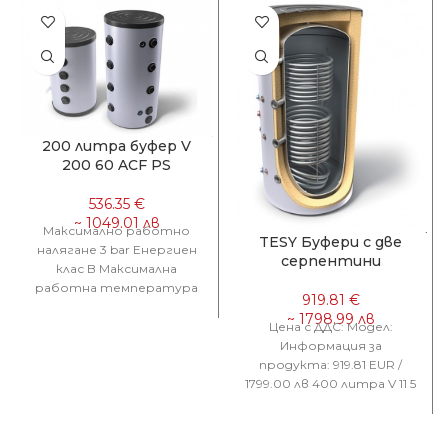
200 литра буфер V
200 60 ACF PS
Максимално работно
TESY Буфери с две
налягане 3 bar Енергиен
серпентини
клас B Максимална
работна температура
95 °C Обем 202 L Топлинни
загуби ∆T 45K
Цена с ДДС: Модел:
Информация за
продукта: 919.81 EUR /
1799.00 лв 400 литра V 11 5
S2 400 1022.07