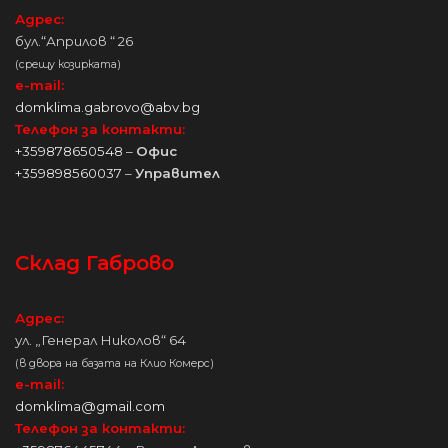
Адрес:
бул.“Априлов “ 26
(срещу козирката)
e-mail:
domklima.gabrovo@abv.bg
Телефон за контакти:
+359878650548
–
Офис
+359898560037
–
Управител
Склад Габрово
Адрес:
ул. „Генерал Николов“ 64
(в двора на базата на Клио Комерс)
e-mail:
domklima@gmail.com
Телефон за контакти: