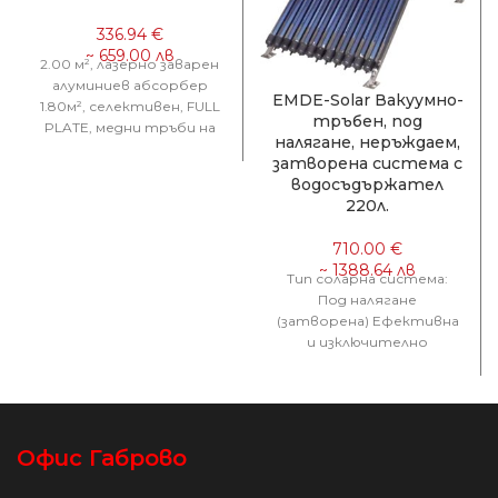
2.00 м², лазерно заварен
алуминиев абсорбер
EMDE-Solar Вакуумно-
1.80м², селективен, FULL
тръбен, под
PLATE, медни тръби на
налягане, неръждаем,
топлообменника, изводи
затворена система с
на Ø22 5 ГОДИНИ ПЪЛНА
водосъдържател
220л.
Тип соларна система:
Под налягане
(затворена) Ефективна
и изключително
опростена система под
налягане. *Налягането се
постига от
водопроводната мрежа,
независимо
Офис Габрово