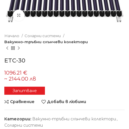
Увеличете изображението
Начало
Соларни системи
Вакумно-тръбни слънчеви колектори
ETC-30
Запитване
Сравнение
Добави в любими
Категории:
Вакумно-тръбни слънчеви колектори
,
Соларни системи