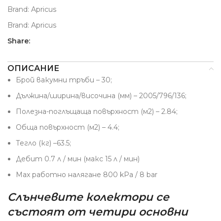
Brand:
Apricus
Brand:
Apricus
Share:
ОПИСАНИЕ
Брой вакумни тръби – 30;
Дължина/ширина/височина (мм) – 2005/796/136;
Полезна-поглъщаща повърхност (м2) – 2.84;
Обща повърхност (м2) – 4.4;
Тегло (кг) –63.5;
Дебит 0.7 л / мин (макс 15 л / мин)
Max работно налягане 800 kPa / 8 bar
Слънчевите колектори се
състоят от четири основни