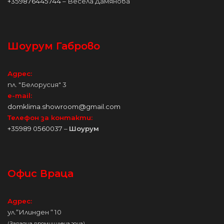
+359876445744
– Весела Дамянова
Шоурум Габрово
Адрес:
пл. "Белорусия" 3
e-mail:
domklima.showroom@gmail.com
Телефон за контакти:
+35989 0560037
–
Шоурум
Офис Враца
Адрес:
ул.“Илинден “ 10
(Западна промишлена зона)