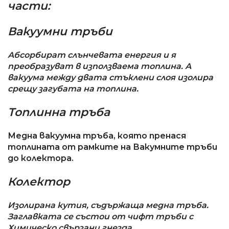
части:
Вакуумни тръби
Абсорбират слънчевата енергия и я
преобразуват в използваема топлина. А
вакуума между двата стъклени слоя изолира
срещу загубата на топлина.
Топлинна тръба
Медна вакуумна тръба, която пренася
топлината от рамките на Вакумните тръби
до колектора.
Колектор
Изолирана кутия, съдържаща медна тръба.
Заглавката се състои от чифт тръби с
Химическо свързани гнезда.