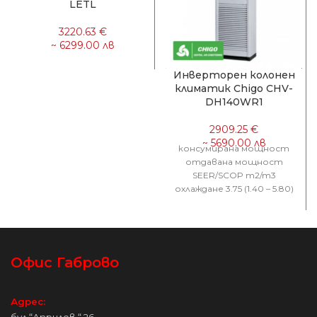
LETL
Инверторен колонен
климатик Chigo CHV-
DH140WR1
консумирана мощност
отдавана мощност
SEER/SCOP m2/m3
охлаждане 3.75 (1.40 – 5.80)
14.00 (3.50 -16.40) 3.73
отопление 4.00 (1.60 –
6.00)
Офис Габрово
Адрес:
бул.“Априлов “ 26