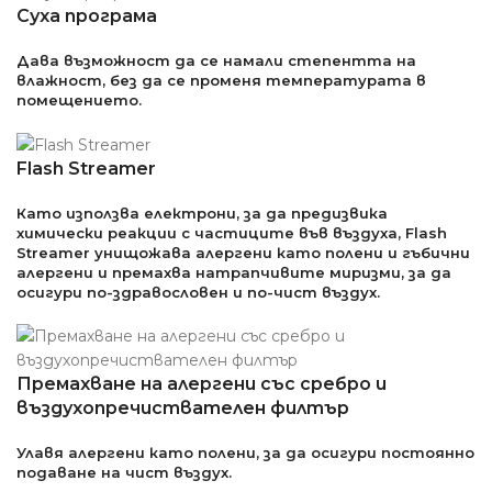
Суха програма
Дава възможност да се намали степентта на
влажност, без да се променя температурата в
помещението.
Flash Streamer
Като използва електрони, за да предизвика
химически реакции с частиците във въздуха, Flash
Streamer унищожава алергени като полени и гъбични
алергени и премахва натрапчивите миризми, за да
осигури по-здравословен и по-чист въздух.
Премахване на алергени със сребро и
въздухопречиствателен филтър
Улавя алергени като полени, за да осигури постоянно
подаване на чист въздух.