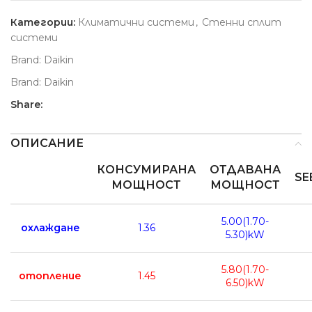
Категории:
Климатични системи
,
Стенни сплит
системи
Brand:
Daikin
Brand:
Daikin
Share:
ОПИСАНИЕ
КОНСУМИРАНА
ОТДАВАНА
SE
МОЩНОСТ
МОЩНОСТ
5.00(1.70-
охлаждане
1.36
5.30)kW
5.80(1.70-
отопление
1.45
6.50)kW