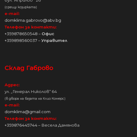
(срещу козирката)
e-mail:
domklima.gabrovo@abv.bg
Телефон за контакти:
+359878650548
–
Офис
+359898560037
–
Управител
Склад Габрово
Адрес:
ул. „Генерал Николов“ 64
(в двора на базата на Клио Комерс)
e-mail:
domklima@gmail.com
Телефон за контакти:
+359876445744
– Весела Дамянова