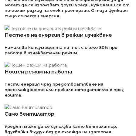
могат да се използват други уреди, нуждаещи се от
по-голям разход на електроенергия. С тази функция
също се пести енергия.
Пестене на енергия в режим изчакване
Намалява консумацията на ток с около 80% при
работа в изчаквателен режим.
Нощен режим на работа
Пести енергия чрез предотвратяване на
преохлаждането или прекаленото затопляне през
нощта.
Само вентилатор
Уредът може да се използва като вентилатор,
вдухвайки въздух без да охлажда или затопля.