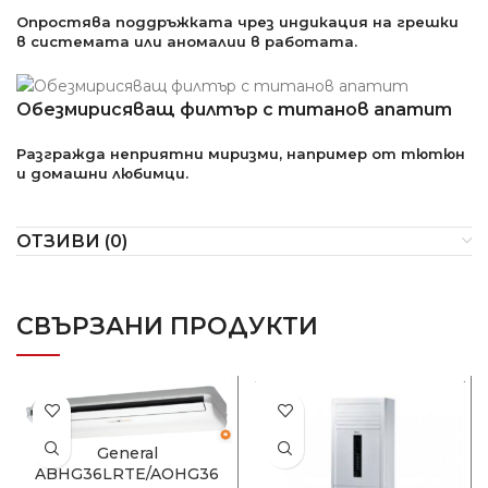
Опростява поддръжката чрез индикация на грешки
в системата или аномалии в работата.
Обезмирисяващ филтър с титанов апатит
Разгражда неприятни миризми, например от тютюн
и домашни любимци.
ОТЗИВИ (0)
СВЪРЗАНИ ПРОДУКТИ
General
ABHG36LRTE/AOHG36