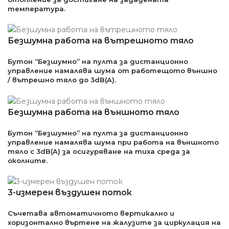
температура.
Безшумна работа на вътрешното тяло
Бутон “Безшумно” на пулта за дистанционно
управление намалява шума от работещото външно
/ вътрешно тяло до 3dB(A).
Безшумна работа на външното тяло
Бутон “Безшумно” на пулта за дистанционно
управление намалява шума при работа на външното
тяло с 3dB(A) за осигуряване на тиха среда за
околните.
3-измерен въздушен поток
Съчетава автоматичното вертикално и
хоризонтално въртене на жалузите за циркулация на