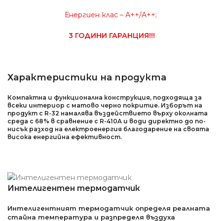
Енергиен клас – А++/А++;
3 ГОДИНИ ГАРАНЦИЯ!!!
Характеристики на продукта
Компактна и функционална конструкция, подходяща за
всеки интериор с матово черно покритие.
Изборът на
продукт с R-32 намалява въздействието върху околната
среда с 68% в сравнение с R-410A и води директно до по-
нисък разход на електроенергия благодарение на своята
висока енергийна ефективност.
Интелигентен термодатчик
Интелигентният термодатчик определя реалната
стайна температура и разпределя въздуха