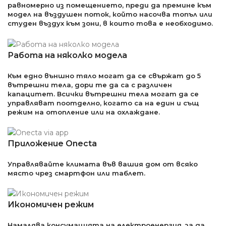
равномерно из помещението, преди да премине към
модел на въздушен поток, който насочва топъл или
студен въздух към зони, в които това е необходимо.
Работа на няколко модела
Към едно външно тяло могат да се свържат до 5
вътрешни тела, дори те да са с различен
капацитет. Всички вътрешни тела могат да се
управляват поотделно, когато са на един и същ
режим на отопление или на охлаждане.
Приложение Onecta
Управлявайте климата във вашия дом от всяко
място чрез смартфон или таблет.
Икономичен режим
Намалява консумацията на електроенергия, за да