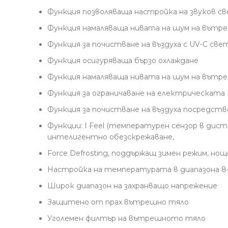
Функция позволяваща настройка на звуков 
Функция намаляваща нивата на шум на вътрешно
Функция за почистване на въздуха с UV-C све
Функция осигуряваща бързо охлаждане
Функция намаляваща нивата на шум на вътрешн
Функция за ограничаване на електрическата
Функция за почистване на въздуха посредством
Функции: I Feel (температурен сензор в ди
интелигентно обезскрежаване,
Force Defrosting, поддържащ зимен режим, но
Настройка на температурата в диапазона 8-
Широк диапазон на захранващо напрежение
Защитено от прах вътрешно тяло
Уголемен филтър на вътрешното тяло