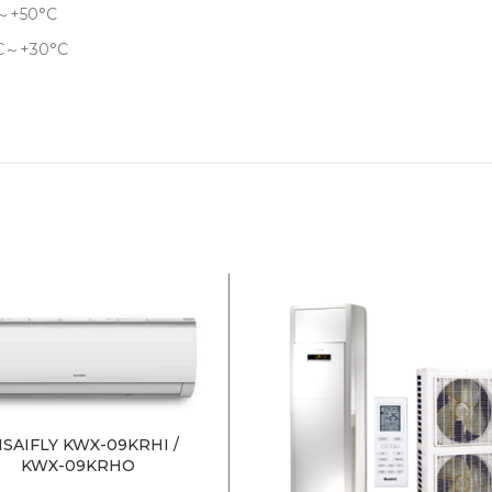
C～+50°С
°C～+30°C
ISAIFLY KWX-09KRHI /
KWX-09KRHO