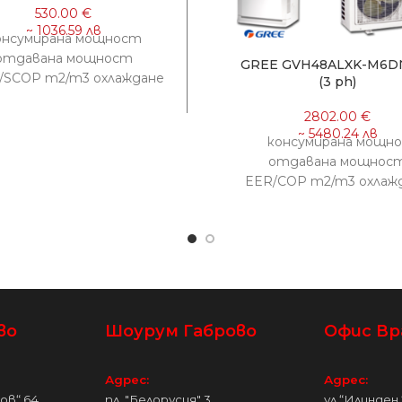
онсумирана мощност
отдавана мощност
GREE GVH48ALXK-M6D
/SCOP m2/m3 охлаждане
(3 ph)
 2.6(0.9-3.4) kW 6.3 20/60
пление 0.73 2.9(0.8-3.4)
5.1 17/50 ИНВЕРТОРЕН
консумирана мощн
КЛИМАТИК
отдавана мощнос
EER/COP m2/m3 охлаж
3.79 kW 12.5 (3.1-14.5) kW 
отопление 3.86 kW 1
во
Шоурум Габрово
Офис Вр
Адрес:
Адрес:
лов“ 64
пл. "Белорусия" 3
ул.“Илинден 