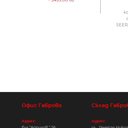
к
SEER
0.73
ото
kW 
Офис Габрово
Склад Габро
Адрес:
Адрес:
бул.“Априлов “ 26
ул. „Генерал Нико