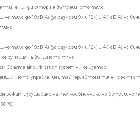
светлинен индикатор на вътрешното тяло
 тяло до 19dB(A) (за размери 9к и 12к) и 40 dB(A) на въ
тлина
о тяло до 19dB(A) (за размери 9к и 12к) и 40 dB(A) на въ
 консумация на външното тяло
 Colasma air purification system – Йонизатор
станционното управление), таймер, автоматичен рестарт
щен режим, изсушаване на топлообменника на вътрешното т
30 ⁰С