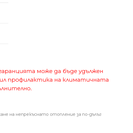
гаранцията може да бъде удължен
ршил профилактика на климатичната
ълнително.
жане на непрекъснато отопление за по-дълъг