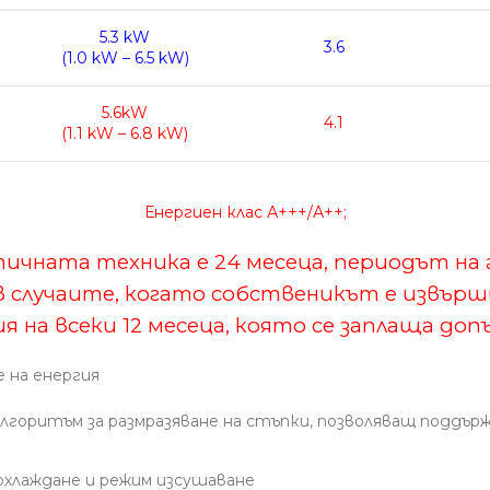
5.3 kW
3.6
(1.0 kW – 6.5 kW)
5.6kW
4.1
(1.1 kW – 6.8 kW)
Енергиен клас А+++/А++;
ичната техника е 24 месеца, периодът на 
н в случаите, когато собственикът е извъ
я на всеки 12 месеца, която се заплаща доп
е на енергия
Aлгоритъм за размразяване на стъпки, позволяващ поддър
охлаждане и режим изсушаване