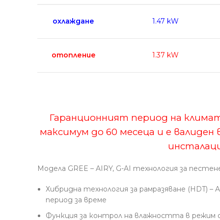
охлаждане
1.47 kW
отопление
1.37 kW
Гаранционният период на климат
максимум до 60 месеца и е валиде
инсталаци
Моделa GREE – AIRY, G-AI технология за пестен
Хибридна технология за рамразяване (HDT) – 
период за време
Функция за контрол на влажността в режим 