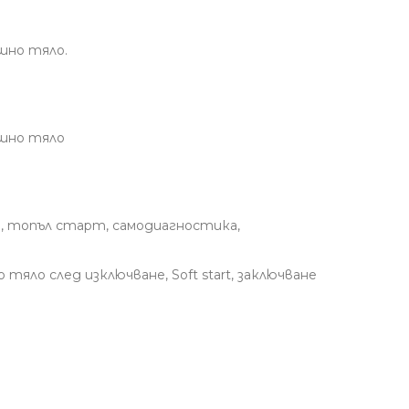
ншно тяло.
ншно тяло
, топъл старт, самодиагностика,
яло след изключване, Soft start, заключване