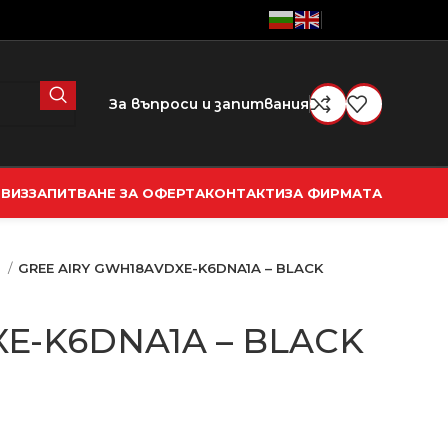
За въпроси и запитвания
РВИЗ
ЗАПИТВАНЕ ЗА ОФЕРТА
КОНТАКТИ
ЗА ФИРМАТА
и
GREE AIRY GWH18AVDXE-K6DNA1A – BLACK
E-K6DNA1A – BLACK