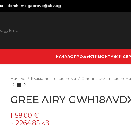
ail:
domklima.gabrovo@abv.bg
НАЧАЛО
ПРОДУКТИ
МОНТАЖ И СЕ
Начало
Климатични системи
Стенни сплит систем
GREE AIRY GWH18AVDX