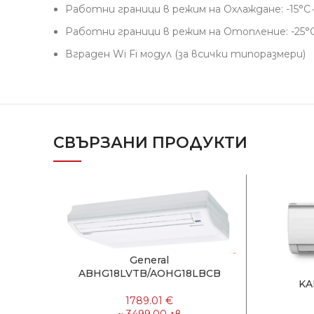
Работни граници в режим на Охлаждане: -15°
Работни граници в режим на Отопление: -25
Вграден Wi Fi модул (за всички типорaзмери)
СВЪРЗАНИ ПРОДУКТИ
General
ABHG18LVTB/AOHG18LBCB
KA