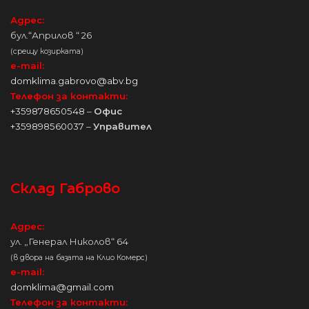
Адрес:
бул.“Априлов “ 26
(срещу козирката)
e-mail:
domklima.gabrovo@abv.bg
Телефон за контакти:
+359878650548
–
Офис
+359898560037
–
Управител
Склад Габрово
Адрес:
ул. „Генерал Николов“ 64
(в двора на базата на Клио Комерс)
e-mail:
domklima@gmail.com
Телефон за контакти: