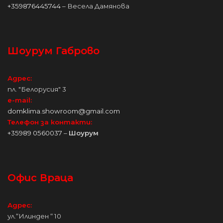
+359876445744
– Весела Дамянова
Шоурум Габрово
Адрес:
пл. "Белорусия" 3
e-mail:
domklima.showroom@gmail.com
Телефон за контакти:
+35989 0560037
–
Шоурум
Офис Враца
Адрес:
ул.“Илинден “ 10