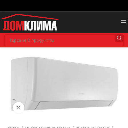
Увеличете изображението