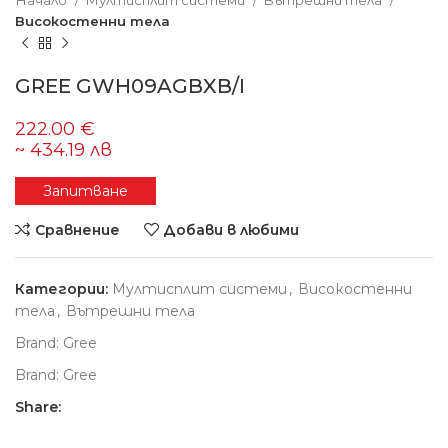
Начало
Мултисплит системи
Вътрешни тела
Високостенни тела
GREE GWH09AGBXB/I
Запитване
Сравнение
Добави в любими
Категории:
Мултисплит системи
,
Високостенни
тела
,
Вътрешни тела
Brand:
Gree
Brand:
Gree
Share: