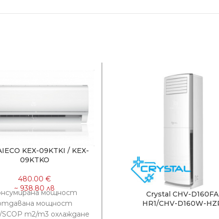
AIECO KEX-09KTKI / KEX-
09KTKO
онсумирана мощност
Crystal CHV-D160FA
HR1/CHV-D160W-HZ
отдавана мощност
/SCOP m2/m3 охлаждане