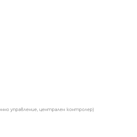
онно управление, централен контролер)