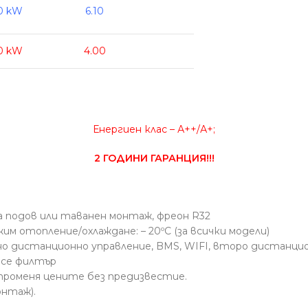
00 kW
6.10
00 kW
4.00
Енергиен клас – А++/А+;
2 ГОДИНИ ГАРАНЦИЯ!!!
 подов или таванен монтаж, фреон R32
жим отопление/охлаждане:
– 20ºС
(за всички модели)
но дистанционно управление, BMS, WIFI, второ дистанци
 се филтър
 променя цените без предизвестие.
онтаж).