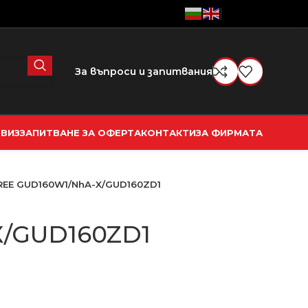
За въпроси и запитвания
РВИЗ
ЗАПИТВАНЕ ЗА ОФЕРТА
КОНТАКТИ
ЗА ФИРМАТА
REE GUD160W1/NhA-X/GUD160ZD1
X/GUD160ZD1