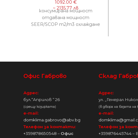
0.7
20/
консумирана мощност
2.
отдавана мощност
SEER/SCOP m2/m3 охлаждане
0.92 kW 3.50 kW 7.10
отопление 1.00 kW 4.00kW
4.20 Енергиен клас
Офис Габрово
Склад Габро
Адрес:
Адрес:
бул.“Априлов “ 26
ул. „Генерал Нико
(срещу козирката)
(в двора на базата на
e-mail:
e-mail:
domklima.gabrovo@abv.bg
domklima@gmail.
Телефон за контакти:
Телефон за конт
+359878650548
–
Офис
+359876445744
– 