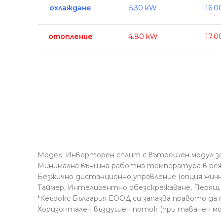
охлаждане
5.30 kW
16.
отопление
4.80 kW
17.
Модел: Инверторен сплит с вътрешен модул за
Минимална външна работна температура в ре
Безжично дистанционно управление (опция жич
Таймер, Интелигентно обезскрежаване, Перящ
*Кеърокс България EООД си запазва правото да
Хоризонтален въздушен поток (при таванен м