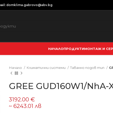
ail:
domklima.gabrovo@abv.bg
НАЧАЛО
ПРОДУКТИ
МОНТАЖ И СЕ
Начало
Климатични системи
Таванно подов тип
G
GREE GUD160W1/NhA-