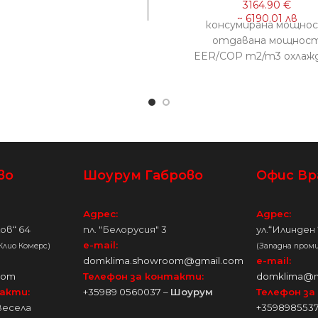
1 kW 2.6(0.9-3.4) kW 7.00
60 отопление 0.74 kW
консумирана мощно
9(0.8-3.4) kW 4.00 17/50
отдавана мощнос
EER/COP m2/m3 охлаж
4.53 (1.40-6.10) kW 16.00 
18.70) kW 3.53 отопл
4.61 (1.60-6.30) kW 18.00 
19.10)
во
Шоурум Габрово
Офис Вр
Адрес:
Адрес:
лов“ 64
пл. "Белорусия" 3
ул.“Илинден 
e-mail:
 Клио Комерс)
(Западна проми
domklima.showroom@gmail.com
e-mail:
com
Телефон за контакти:
domklima@m
акти:
+35989 0560037
–
Шоурум
Телефон за
Весела
+359898553