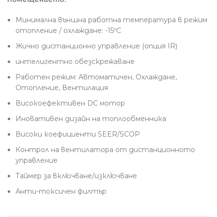
Минимална външна работна температура в режим
отопление / охлаждане: -15ºС
Жично дистанционно управление (опция IR)
интелигентно обезскрежаване
Работен режим: Автоматичен, Охлаждане,
Отопление, Вентилация
Високоефективен DC мотор
Иновативен дизайн на топлообменника
Високи коефициенти SEER/SCOP
Контрол на вентилатора от дистанционното
управление
Таймер за включване/изключване
Анти-токсичен филтър