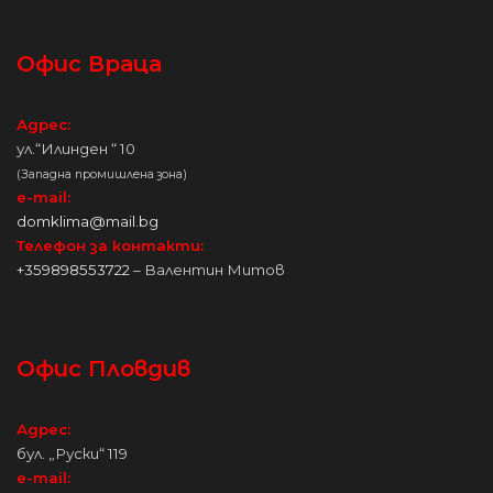
Офис Враца
Адрес:
ул.“Илинден “ 10
(Западна промишлена зона)
e-mail:
domklima@mail.bg
Телефон за контакти:
+359898553722
– Валентин Митов
Офис Пловдив
Адрес:
бул. „Руски“ 119
e-mail: