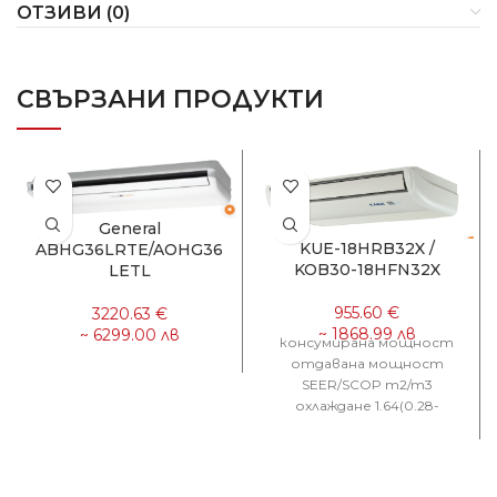
ОТЗИВИ (0)
СВЪРЗАНИ ПРОДУКТИ
General
KUE-18HRB32X /
ABHG36LRTE/AOHG36
KOB30-18HFN32X
LETL
консумирана мощност
отдавана мощност
SEER/SCOP m2/m3
охлаждане 1.64(0.28-
2.15)kW 5.3(1.3-6.1)kW 6.1
отопление 1.5(0.33-
2.18)kW 5.6(1.8-7.0)kW 4.0
ИНВЕРТОРЕН СПЛИТ С