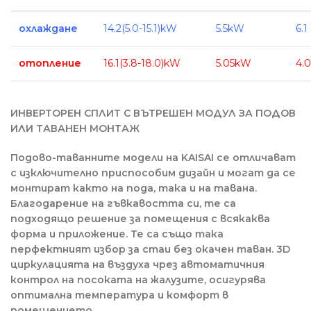
охлаждане
14.2(5.0-15.1)kW
5.5kW
6.1
отопление
16.1(3.8-18.0)kW
5.05kW
4.0
ИНВЕРТОРЕН СПЛИТ С ВЪТРЕШЕН МОДУЛ ЗА ПОДОВ
ИЛИ ТАВАНЕН МОНТАЖ
Подово-таванните модели на KAISAI се отличават
с изключително приспособим дизайн и могат да се
монтират както на пода, така и на тавана.
Благодарение на гъвкавостта си, те са
подходящо решение за помещения с всякаква
форма и приложение. Те са също така
перфектният избор за стаи без окачен таван. 3D
циркулацията на въздуха чрез автоматичния
контрол на посоката на жалузите, осигурява
оптимална температура и комфорт в
помещението.