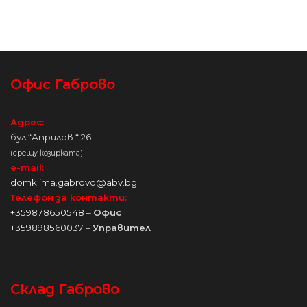
ВЪТРЕШЕН МОДУЛ ЗА
Офис Габрово
Адрес:
бул.“Априлов “ 26
(срещу козирката)
e-mail:
domklima.gabrovo@abv.bg
Телефон за контакти:
+359878650548
–
Офис
+359898560037
–
Управител
Склад Габрово